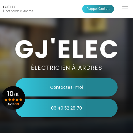
Aller
GJ'ELEC
au
Rappel Gratuit
Électricien à Ardres
contenu
principal
ÉLECTRICIEN À ARDRES
Contactez-moi
10
/10
06 49 52 28 70
Voir le certificat