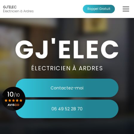
Aller
GJ'ELEC
au
Rappel Gratuit
Électricien à Ardres
contenu
principal
ÉLECTRICIEN À ARDRES
Contactez-moi
10
/10
06 49 52 28 70
Voir le certificat