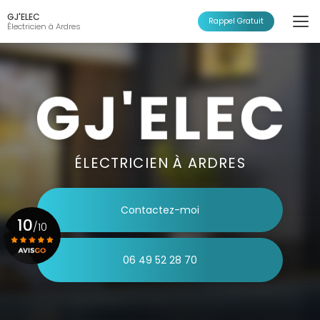
Aller
GJ'ELEC
au
Rappel Gratuit
Électricien à Ardres
contenu
principal
ÉLECTRICIEN À ARDRES
Contactez-moi
10
/10
06 49 52 28 70
Voir le certificat