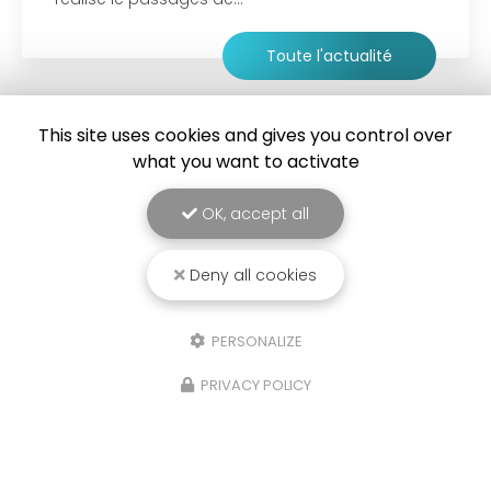
Toute l'actualité
This site uses cookies and gives you control over
what you want to activate
OK, accept all
Deny all cookies
PERSONALIZE
GJ'ELEC
PRIVACY POLICY
Électricien à Ardres
2596 rue du Camp du Drap d'Or
62610 Balinghem
06 49 52 28 70