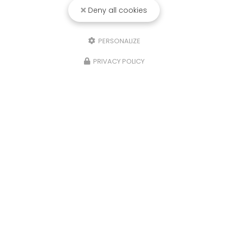
Voir
+
d'infos sur
Deny all cookies
FACEBOOK
PERSONALIZE
PRIVACY POLICY
Envoyez un message
Nom Prénom
Société
Email
Téléphone
Message