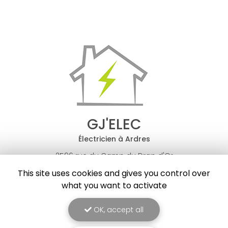
GJ'ELEC
Électricien à Ardres
2596 rue du Camp du Drap d'Or
62610 Balinghem
This site uses cookies and gives you control over
06 49 52 28 70
what you want to activate
Lundi au samedi :
8h30 - 17h30
OK, accept all