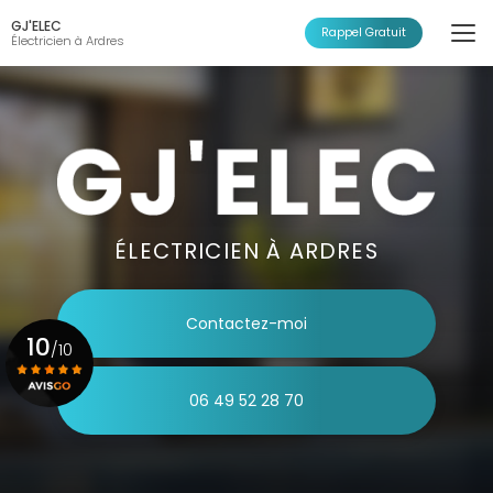
Aller
GJ'ELEC
au
Rappel Gratuit
Électricien à Ardres
contenu
principal
ÉLECTRICIEN À ARDRES
Contactez-moi
10
/10
06 49 52 28 70
Voir le certificat