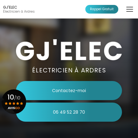
Aller
GJ'ELEC
au
Rappel Gratuit
Électricien à Ardres
contenu
principal
ÉLECTRICIEN À ARDRES
Contactez-moi
10
/10
06 49 52 28 70
Voir le certificat