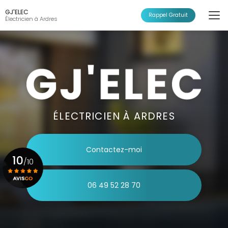
Aller
GJ'ELEC
au
Rappel Gratuit
Électricien à Ardres
contenu
principal
ÉLECTRICIEN À ARDRES
Contactez-moi
10
/10
06 49 52 28 70
Voir le certificat