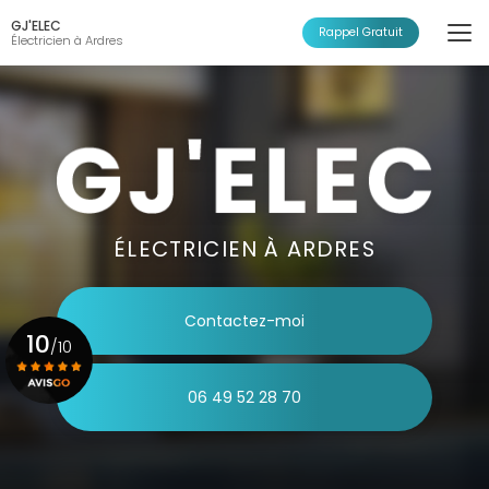
Aller
GJ'ELEC
au
Rappel Gratuit
Électricien à Ardres
contenu
principal
ÉLECTRICIEN À ARDRES
Contactez-moi
10
/10
06 49 52 28 70
Voir le certificat