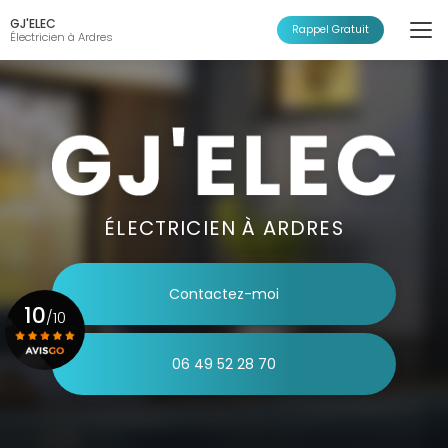
Aller
GJ'ELEC
au
Rappel Gratuit
Électricien à Ardres
contenu
principal
ÉLECTRICIEN À ARDRES
Contactez-moi
10
/10
06 49 52 28 70
Voir le certificat