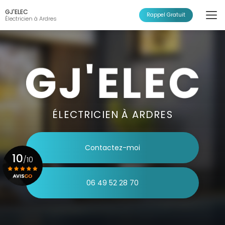
Aller
GJ'ELEC
au
Rappel Gratuit
Électricien à Ardres
contenu
principal
ÉLECTRICIEN À ARDRES
Contactez-moi
10
/10
06 49 52 28 70
Voir le certificat