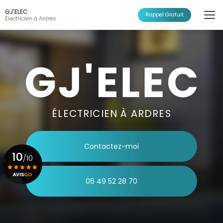
Aller
GJ'ELEC
au
Rappel Gratuit
Électricien à Ardres
contenu
principal
ÉLECTRICIEN À ARDRES
Contactez-moi
10
/10
06 49 52 28 70
Voir le certificat