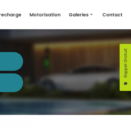
 recharge
Motorisation
Galeries
Contact
Électricité générale
Domotique
Rappel Gratuit
Borne de recharge
Motorisation