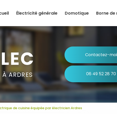
tion principale
cueil
Électricité générale
Domotique
Borne de
Contactez-moi
N À ARDRES
06 49 52 28 70
rique de cuisine équipée par électricien Ardres