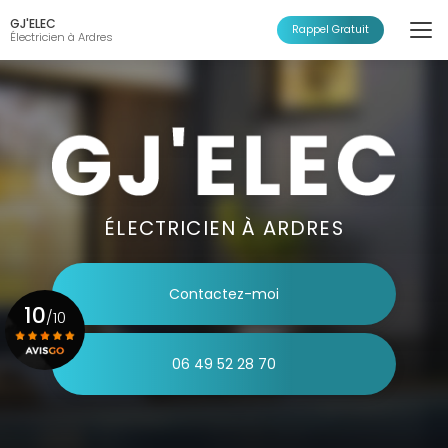
Aller
GJ'ELEC
au
Rappel Gratuit
Électricien à Ardres
contenu
principal
ÉLECTRICIEN À ARDRES
Contactez-moi
10
/10
06 49 52 28 70
Voir le certificat