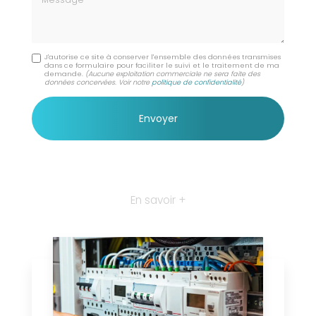
J'autorise ce site à conserver l'ensemble des données transmises
dans ce formulaire pour faciliter le suivi et le traitement de ma
demande.
(Aucune exploitation commerciale ne sera faite des
données concervées. Voir notre
politique de confidentialité
)
En savoir +