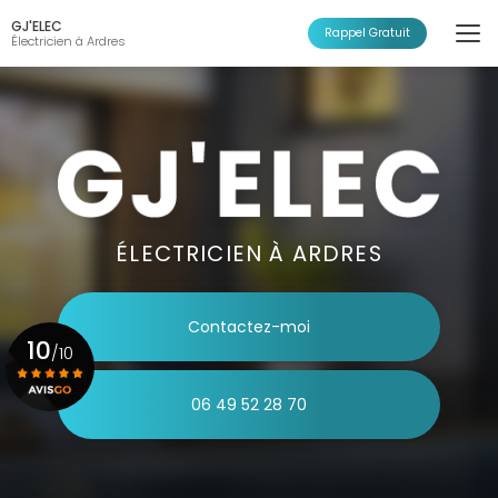
Aller
GJ'ELEC
au
Rappel Gratuit
Électricien à Ardres
contenu
principal
ÉLECTRICIEN À ARDRES
Contactez-moi
10
/10
06 49 52 28 70
Voir le certificat