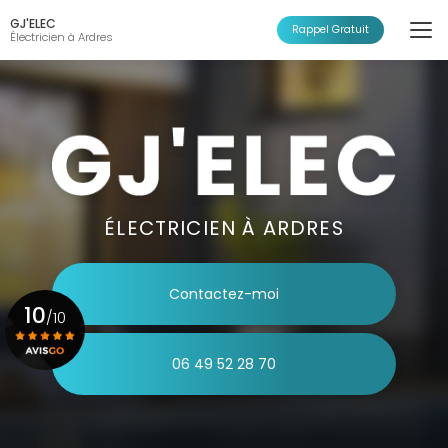
Aller
GJ'ELEC
au
Rappel Gratuit
Électricien à Ardres
contenu
principal
ÉLECTRICIEN À ARDRES
Contactez-moi
10
/10
06 49 52 28 70
Voir le certificat