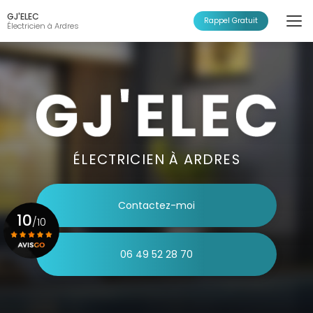
Aller
GJ'ELEC
au
Rappel Gratuit
Électricien à Ardres
contenu
principal
ÉLECTRICIEN À ARDRES
Contactez-moi
10
/10
06 49 52 28 70
Voir le certificat