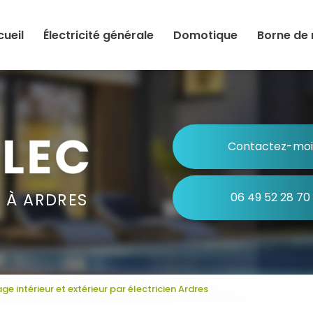
tion principale
cueil
Électricité générale
Domotique
Borne de
Contactez-moi
N À ARDRES
06 49 52 28 70
age intérieur et extérieur par électricien Ardres