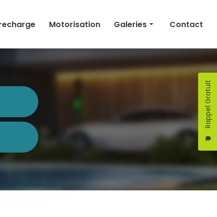
 recharge
Motorisation
Galeries
Contact
Électricité générale
Domotique
Rappel Gratuit
Borne de recharge
Motorisation