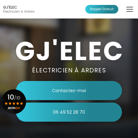
Aller
GJ'ELEC
au
Rappel Gratuit
Électricien à Ardres
contenu
principal
ÉLECTRICIEN À ARDRES
Contactez-moi
10
/10
06 49 52 28 70
Voir le certificat