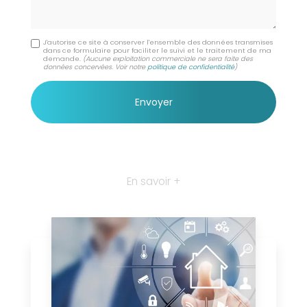
J'autorise ce site à conserver l'ensemble des données transmises
dans ce formulaire pour faciliter le suivi et le traitement de ma
demande.
(Aucune exploitation commerciale ne sera faite des
données concervées. Voir notre
politique de confidentialité
)
En savoir +