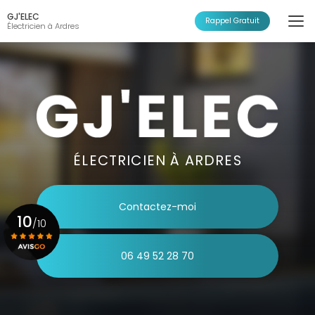
Aller
GJ'ELEC
au
Rappel Gratuit
Électricien à Ardres
contenu
principal
ÉLECTRICIEN À ARDRES
Contactez-moi
10
/10
06 49 52 28 70
Voir le certificat